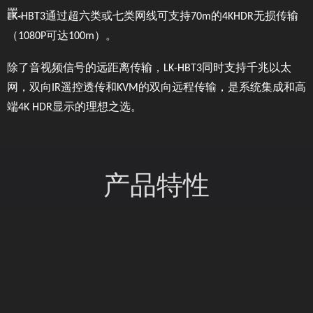
置。
LK-HBT3通过超六类或七类网线可支持70m的4KHDR无损传输
（1080P可达100m）。
除了音视频信号的远距离传输，LK-HBT3同时支持千兆以太
网，双向IR遥控透传和KVM的双向远程传输，是系统集成和高
端4K HDR显示的理想之选。
产品特性