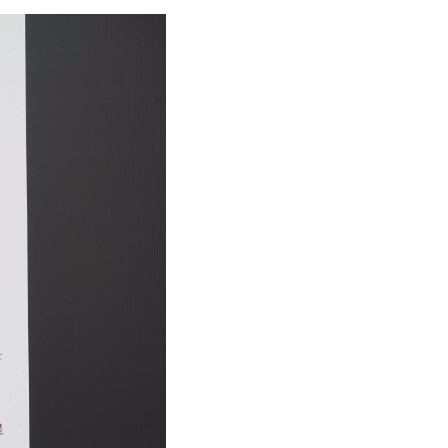
2024广州GETshow | 一视科技再出发，感恩有您
2024年广州（国际）演艺设备、智能声光
人气爆棚！一视科技亮相2026亚洲影视制作技术及设备展（AFE）
5月10-12日，2026亚洲影视制作技术