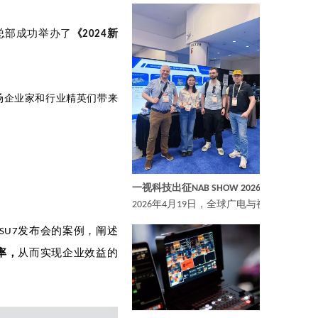
总部成功举办了
《2024新
场
企业家和行业精英们带来
一视科技出征NAB SHOW 2026！全明星阵容亮相，引爆视听新浪潮
2026年4月19日，全球广电与视听行业的
SU7发布会的案例，阐述
率，
从而实现企业效益的
重拳出击，技术护航！一视科技 N5S导播台实力助阵 WBC世界拳击大赛
8 路多源信号接入・4K 超清画质・低延