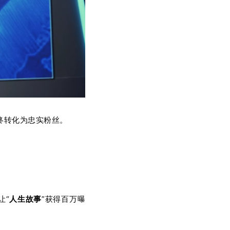
ISLE 2024 | 一视科技销量喜人，持续引领行业风潮
深圳国际智慧显示及系统集成展（ISLE
终转化为忠实粉丝。
isle2024完美收官 |一视科技载誉而归，砥砺前行
3月2日，历时3天的2024国际智慧显
让“
”获得百万曝
人生故事