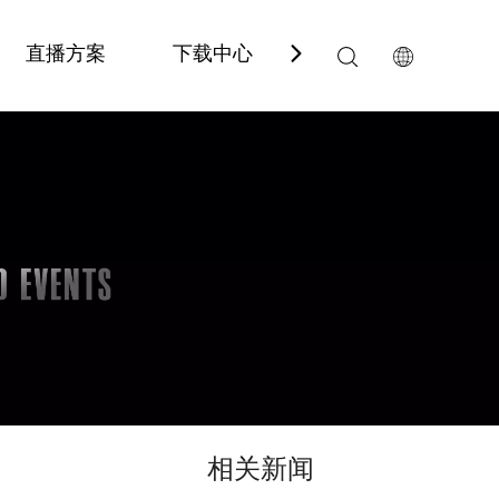
直播方案
下载中心
服务与支持
2024广州GETshow | 一视科技再出发，感恩有您
2024年广州（国际）演艺设备、智能声光
人气爆棚！一视科技亮相2026亚洲影视制作技术及设备展（AFE）
5月10-12日，2026亚洲影视制作技术
相关新闻