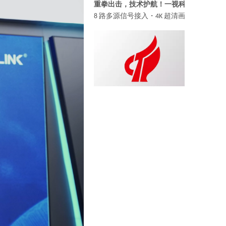
喜报 | 福建一视云客科技有限公司通过“国家高新技术企业”认定
12月8日，全国高新技术企业认定管理工
IBC 2024 蓄势待发 | SPROLINK 一视科技全明星阵容即将“空降”荷兰！
一年一度的IBC展会又来啦！这次一视科技也