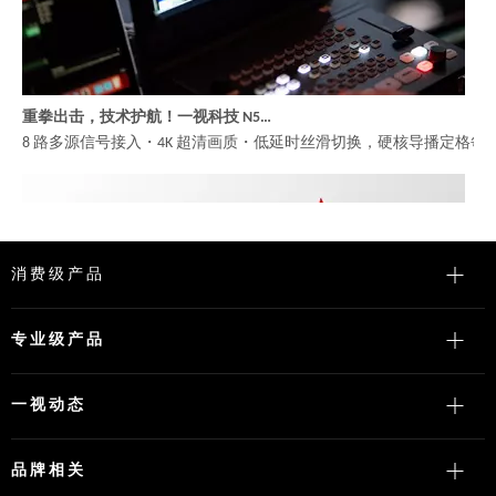
重拳出击，技术护航！一视科技 N5S导播台实力助阵 WBC世界拳击大赛
8 路多源信号接入・4K 超清画质・低延时丝滑切换，硬核导播定格每
消费级产品
专业级产品
一视动态
品牌相关