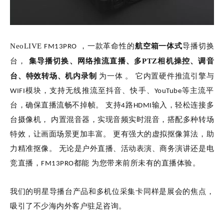
NeoLIVE
FM13PRO
，一款革命性的
航空箱一体式
导播切换
集导播切换、网络推流直播、多PTZ相
机操控、调音
台，
台、特效转场、机内录制
为一体
。
它内置硬件推流引擎与
WIFI模块，支持无线推流至抖音、快手、YouTube等主流平
台，确保直播流畅不掉帧。
支持4路HDMI输入，轻松连接多
台摄像机，
内置混音器，实现音频实时混音，搭配多种转场
特效，让画面场景更加丰富。
更有强大的虚拟抠像算法，助
力精准抠像。
无论是户外直播、活动表演、商务演讲还是电
竞直播，FM13PRO都能
为您带来前所未有的直播体验。
我们的明星导播台产品和多机位采集卡同样是展会的焦点，
吸引了不少海内外客户驻足咨询。