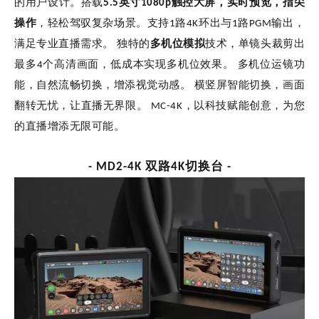
的用户设计。搭载
5.5英寸1080p触控大屏，实时预览，指尖
操作
，轻松驾驭复杂场景。支持1路4K环出与1路PGM输出，
满足专业直播需求。
独特的
多机位模拟
技术，单镜头裁剪出
最多4个高清画面，低成本实现多机位效果。
多机位运镜功
能，自然流畅切换，增添视觉动感。
横竖屏智能切换，画面
翻转无忧，让直播无界限。
MC-4K，以科技赋能创意，为您
的直播增添无限可能。
- MD2-4K 双路4K切换台 -