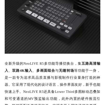
全新升级的NeoLIVE R5多功能导播切换台，集
五路高清输
入
、
双路4K输入
、
与
等功能于一身，
多画面组合
无缝转场
是一款专为追求高品质直播与影视制作行业量身打造的神
器。它采用了现代化的设计语言，操作界面友好，新手也能
快速上手。NeoLIVE R5还具备Lower Third多图标动态叠加
和可变通道的MV预监输出功能，此外内置的硬件推流引